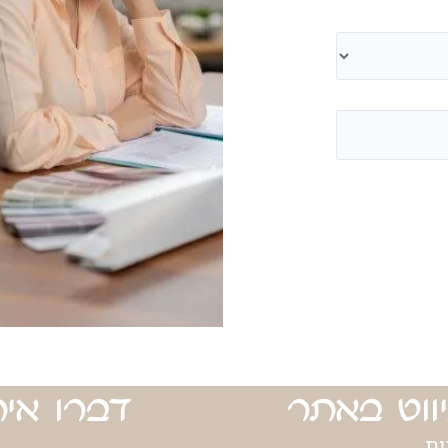
יווט באתר
דברו אית
ית